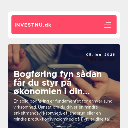
INVESTNU.
dk
05. juni 2026
Camilla Lauritzen
Bogføring fyn sådan
får du styr på
økonomien i din
virksomhed
En solid bogføring er fundamentet for enhver sund
virksomhed. Uanset om du driver en mindre
enkeltmandsvirksomhed, et landbrug eller en
mindre produktionsvirksomhed på Fyn, er dine tal
nøglen til både...