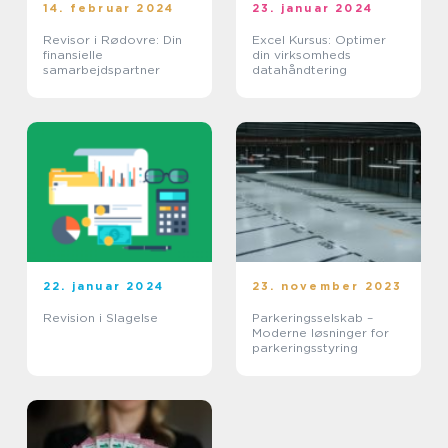
14. februar 2024
23. januar 2024
Revisor i Rødovre: Din
Excel Kursus: Optimer
finansielle
din virksomheds
samarbejdspartner
datahåndtering
22. januar 2024
23. november 2023
Revision i Slagelse
Parkeringsselskab –
Moderne løsninger for
parkeringsstyring