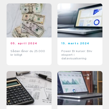
05. april 2024
15. marts 2024
Sådan låner du 25.000
Power BI kurser: Bliv
kr billigt
ekspert i
datavisualisering