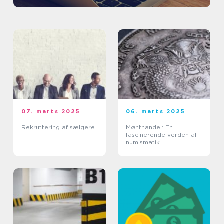
07. marts 2025
06. marts 2025
Rekruttering af sælgere
Mønthandel: En
fascinerende verden af
numismatik