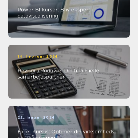
Power BI kurser: Bliv ekspert i
datavisualisering
14. februar 2024
Revisor i Rødovre: Din finansielle
samarbejdspartner
23. januar 2024
Excel Kursus: Optimer din virksomheds
datahåndtering