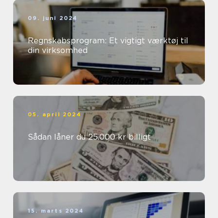
09. juni 2024
Regnskabsprogram: Et vigtigt værktøj til
din virksomhed
05. april 2024
Sådan låner du 25.000 kr billigt
15. marts 2024