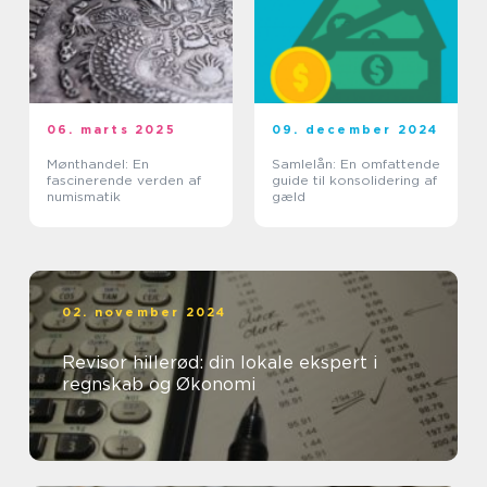
06. marts 2025
09. december 2024
Mønthandel: En
Samlelån: En omfattende
fascinerende verden af
guide til konsolidering af
numismatik
gæld
02. november 2024
Revisor hillerød: din lokale ekspert i
regnskab og Økonomi